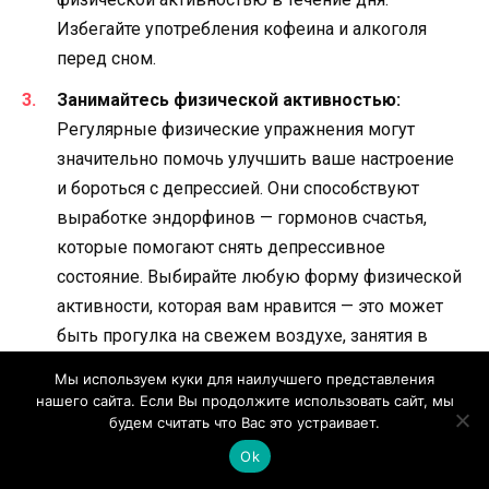
Избегайте употребления кофеина и алкоголя
перед сном.
Занимайтесь физической активностью:
Регулярные физические упражнения могут
значительно помочь улучшить ваше настроение
и бороться с депрессией. Они способствуют
выработке эндорфинов — гормонов счастья,
которые помогают снять депрессивное
состояние. Выбирайте любую форму физической
активности, которая вам нравится — это может
быть прогулка на свежем воздухе, занятия в
спортивном зале или йога. Начинайте с
Мы используем куки для наилучшего представления
небольших нагрузок и увеличивайте их
нашего сайта. Если Вы продолжите использовать сайт, мы
постепенно.
будем считать что Вас это устраивает.
Ok