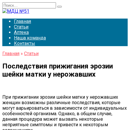
Перейти
Search
к
for:
содержанию
Главная
Статьи
Аптека
Наша команда
Контакты
Главная
»
Статьи
Последствия прижигания эрозии
шейки матки у нерожавших
При прижигании эрозии шейки матки у нерожавших
женщин возможны различные последствия, которые
могут варьироваться в зависимости от индивидуальных
особенностей организма. Однако, в общем случае,
данная процедура может вызвать некоторые
неприятные симптомы и привести к некоторым