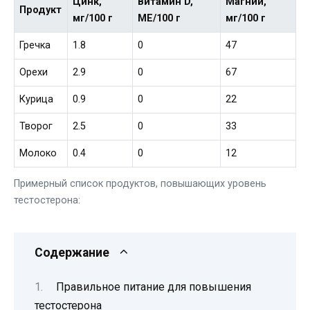
Цинк,
Витамин D,
Магний,
Продукт
мг/100 г
МЕ/100 г
мг/100 г
Гречка
1.8
0
47
Орехи
2.9
0
67
Курица
0.9
0
22
Творог
2.5
0
33
Молоко
0.4
0
12
Примерный список продуктов, повышающих уровень
тестостерона:
Содержание
Правильное питание для повышения
тестостерона