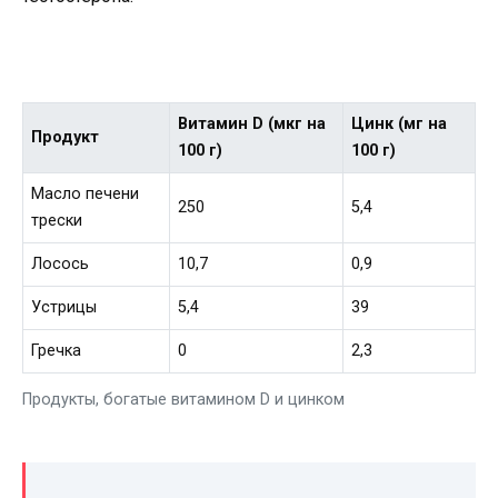
Витамин D (мкг на
Цинк (мг на
Продукт
100 г)
100 г)
Масло печени
250
5,4
трески
Лосось
10,7
0,9
Устрицы
5,4
39
Гречка
0
2,3
Продукты, богатые витамином D и цинком