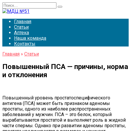
Перейти
Search
к
for:
содержанию
Главная
Статьи
Аптека
Наша команда
Контакты
Главная
»
Статьи
Повышенный ПСА — причины, норма
и отклонения
Повышенный уровень простатоспецифического
антигена (ПСА) может быть признаком аденомы
простаты, одного из наиболее распространенных
заболеваний у мужчин. ПСА – это белок, который
вырабатывается простатой и выполняет роль в жидкой
части спермы. Однако при развитии аденомы простаты,