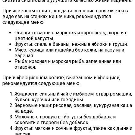
снизить симптомы и улучшить качество жизни пациента.
При язвенном колите, когда воспаление проявляется в
виде язв на стенках кишечника, рекомендуется
следующее меню:
Овощи: отварные морковь и картофель, пюре из
цветной капусты.
Фрукты: спелые бананы, нежные яблоки и груши.
Мясо: курица или индейка без кожи, на пару или
вареная.
Рыба: красная и морская рыба, запеченная или
отварная.
При инфекционном колите, вызванном инфекцией,
рекомендуется следующее меню:
Жидкости: сильный чай с имбирем, отвар ромашки,
бульон курочки или говядины.
Зерновые каши: рисовая, овсяная, кукурузная каша
на воде.
Молочные продукты: йогурты без добавок и
соковитые твороги без добавок.
Фрукты: мягкие и сочные фрукты, такие как дыня и
персик.