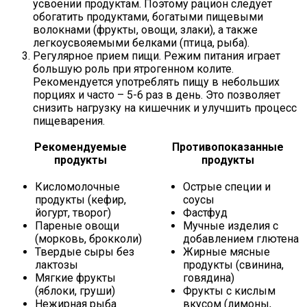
усвоении продуктам. Поэтому рацион следует
обогатить продуктами, богатыми пищевыми
волокнами (фрукты, овощи, злаки), а также
легкоусвояемыми белками (птица, рыба).
Регулярное прием пищи. Режим питания играет
большую роль при ятрогенном колите.
Рекомендуется употреблять пищу в небольших
порциях и часто – 5-6 раз в день. Это позволяет
снизить нагрузку на кишечник и улучшить процесс
пищеварения.
Рекомендуемые
Противопоказанные
продукты
продукты
Кисломолочные
Острые специи и
продукты (кефир,
соусы
йогурт, творог)
Фастфуд
Пареные овощи
Мучные изделия с
(морковь, брокколи)
добавлением глютена
Твердые сыры без
Жирные мясные
лактозы
продукты (свинина,
Мягкие фрукты
говядина)
(яблоки, груши)
Фрукты с кислым
Нежирная рыба
вкусом (лимоны,