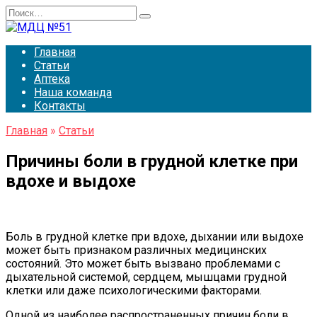
Перейти
Search
к
for:
содержанию
Главная
Статьи
Аптека
Наша команда
Контакты
Главная
»
Статьи
Причины боли в грудной клетке при
вдохе и выдохе
Боль в грудной клетке при вдохе, дыхании или выдохе
может быть признаком различных медицинских
состояний. Это может быть вызвано проблемами с
дыхательной системой, сердцем, мышцами грудной
клетки или даже психологическими факторами.
Одной из наиболее распространенных причин боли в