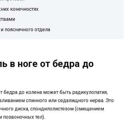
них конечностях
ствами
и поясничного отдела
ь в ноге от бедра до
т бедра до колена может быть радикулопатия,
вливанием спинного или седалищного нерва. Это
ного диска, спондилолистезом (смещением
 позвоночных тел).