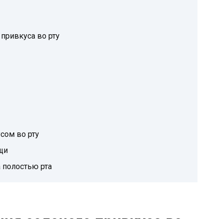
привкуса во рту
сом во рту
щи
 полостью рта