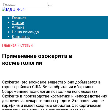
Перейти
Search
к
for:
содержанию
Главная
Статьи
Аптека
Наша команда
Контакты
Главная
»
Статьи
Применение озокерита в
косметологии
Ozokerter -это восковое вещество, оно добывается в
горных районах США, Великобритании и Украины.
Современные технологии позволили использовать
Ozokerite в производстве косметики и непосредственно
для лечения лекарственных средств. Это производное
парафина и имеет сходные свойства. Озокертическая