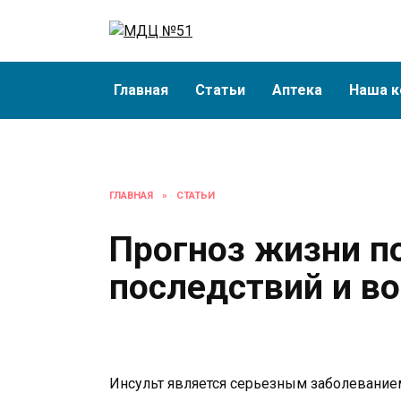
Перейти
к
содержанию
Главная
Статьи
Аптека
Наша к
ГЛАВНАЯ
»
СТАТЬИ
Прогноз жизни по
последствий и в
Инсульт является серьезным заболевание