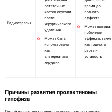
уничтожения
длительное
остаточных
время до
клеток опухоли
полного
после
эффекта
Радиотерапия
хирургического
Может вызыват
удаления
побочные
Может быть
эффекты, такие
использована
как тошнота,
как
рвота и
альтернатива
усталость
хирургии
Причины развития пролактиномы
гипофиза
Одной из главных причин развития пролактиномы