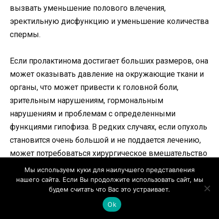
вызвать уменьшение полового влечения,
эректильную дисфункцию и уменьшение количества
спермы.
Если пролактинома достигает больших размеров, она
может оказывать давление на окружающие ткани и
органы, что может привести к головной боли,
зрительным нарушениям, гормональным
нарушениям и проблемам с определенными
функциями гипофиза. В редких случаях, если опухоль
становится очень большой и не поддается лечению,
может потребоваться хирургическое вмешательство
для ее удаления.
Мы используем куки для наилучшего представления
нашего сайта. Если Вы продолжите использовать сайт, мы
будем считать что Вас это устраивает.
Профилактика пролактиномы
Ok
гипофиза