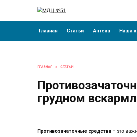
Перейти
к
содержанию
Главная
Статьи
Аптека
Наша к
ГЛАВНАЯ
»
СТАТЬИ
Противозачаточ
грудном вскармл
Противозачаточные средства
– это важн