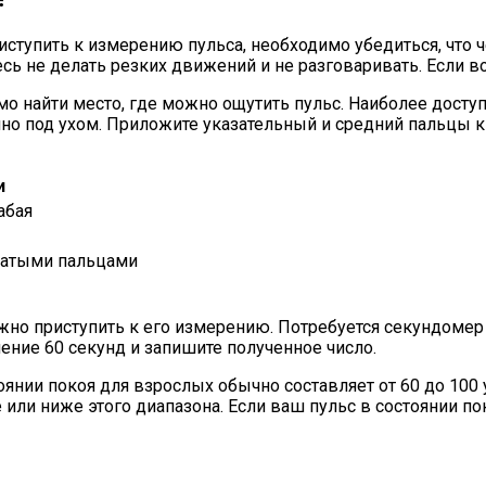
тупить к измерению пульса, необходимо убедиться, что ч
есь не делать резких движений и не разговаривать. Если 
о найти место, где можно ощутить пульс. Наиболее досту
нно под ухом. Приложите указательный и средний пальцы к
и
абая
жатыми пальцами
но приступить к его измерению. Потребуется секундомер и
чение 60 секунд и запишите полученное число.
тоянии покоя для взрослых обычно составляет от 60 до 10
ли ниже этого диапазона. Если ваш пульс в состоянии пок