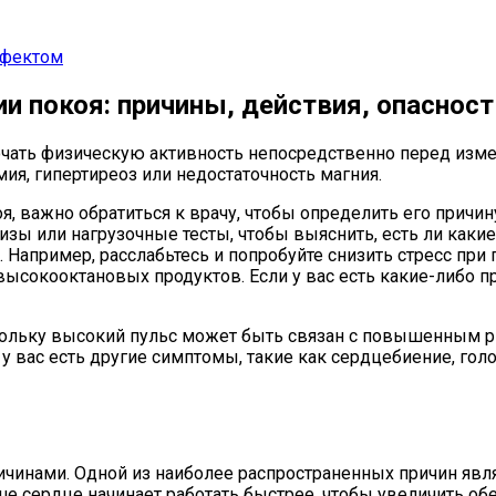
ффектом
ии покоя: причины, действия, опасност
ать физическую активность непосредственно перед измер
ия, гипертиреоз или недостаточность магния.
я, важно обратиться к врачу, чтобы определить его причи
изы или нагрузочные тесты, чтобы выяснить, есть ли как
. Например, расслабьтесь и попробуйте снизить стресс пр
ысокооктановых продуктов. Если у вас есть какие-либо п
кольку высокий пульс может быть связан с повышенным р
у вас есть другие симптомы, такие как сердцебиение, гол
инами. Одной из наиболее распространенных причин явля
ше сердце начинает работать быстрее, чтобы увеличить 