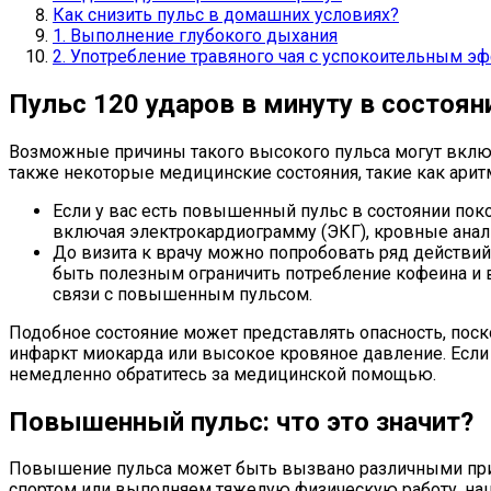
Как снизить пульс в домашних условиях?
1. Выполнение глубокого дыхания
2. Употребление травяного чая с успокоительным э
Пульс 120 ударов в минуту в состоян
Возможные причины такого высокого пульса могут включ
также некоторые медицинские состояния, такие как аритм
Если у вас есть повышенный пульс в состоянии поко
включая электрокардиограмму (ЭКГ), кровные анал
До визита к врачу можно попробовать ряд действий
быть полезным ограничить потребление кофеина и в
связи с повышенным пульсом.
Подобное состояние может представлять опасность, пос
инфаркт миокарда или высокое кровяное давление. Если 
немедленно обратитесь за медицинской помощью.
Повышенный пульс: что это значит?
Повышение пульса может быть вызвано различными прич
спортом или выполняем тяжелую физическую работу, на