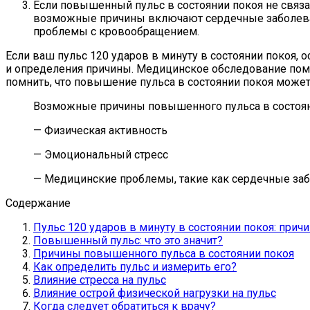
Если повышенный пульс в состоянии покоя не связа
возможные причины включают сердечные заболеван
проблемы с кровообращением.
Если ваш пульс 120 ударов в минуту в состоянии покоя, 
и определения причины. Медицинское обследование помо
помнить, что повышение пульса в состоянии покоя може
Возможные причины повышенного пульса в состоян
— Физическая активность
— Эмоциональный стресс
— Медицинские проблемы, такие как сердечные за
Содержание
Пульс 120 ударов в минуту в состоянии покоя: причи
Повышенный пульс: что это значит?
Причины повышенного пульса в состоянии покоя
Как определить пульс и измерить его?
Влияние стресса на пульс
Влияние острой физической нагрузки на пульс
Когда следует обратиться к врачу?