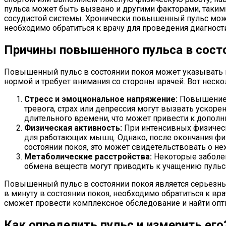
пульса может быть вызвано и другими факторами, такими
сосудистой системы. Хронически повышенный пульс може
необходимо обратиться к врачу для проведения диагности
Причины повышенного пульса в сост
Повышенный пульс в состоянии покоя может указывать на
нормой и требует внимания со стороны врачей. Вот неск
Стресс и эмоциональное напряжение:
Повышение п
тревога, страх или депрессия могут вызвать ускор
длительного времени, что может привести к допол
Физическая активность:
При интенсивных физическ
для работающих мышц. Однако, после окончания фи
состоянии покоя, это может свидетельствовать о не
Метаболические расстройства:
Некоторые заболев
обмена веществ могут приводить к учащению пульса
Повышенный пульс в состоянии покоя является серьезны
в минуту в состоянии покоя, необходимо обратиться к в
сможет провести комплексное обследование и найти опт
Как определить пульс и измерить его