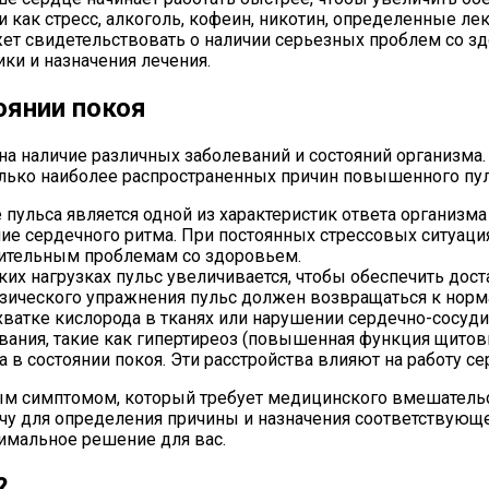
 как стресс, алкоголь, кофеин, никотин, определенные л
т свидетельствовать о наличии серьезных проблем со зд
ки и назначения лечения.
оянии покоя
 наличие различных заболеваний и состояний организма. 
олько наиболее распространенных причин повышенного пул
ульса является одной из характеристик ответа организма
ение сердечного ритма. При постоянных стрессовых ситуа
нительным проблемам со здоровьем.
их нагрузках пульс увеличивается, чтобы обеспечить дост
зического упражнения пульс должен возвращаться к норм
хватке кислорода в тканях или нарушении сердечно-сосуди
ания, такие как гипертиреоз (повышенная функция щитови
 в состоянии покоя. Эти расстройства влияют на работу с
м симптомом, который требует медицинского вмешательств
рачу для определения причины и назначения соответствую
имальное решение для вас.
?