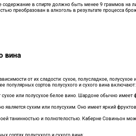
ое содержание в спирте должно быть менее 9 граммов на 
стью преобразован в алкоголь в результате процесса брож
о вина
висимости от их сладости: сухое, полусладкое, полусухое 
ее популярных сортов полусухого и сухого вина включают:
т сухое или полусухое белое вино. Шардоне обычно имеет 
чно является сухим или полусухим. Оно имеет яркий фрукт
 своей танинностью и полнотелостью. Каберне Совиньон мо
х сортах полусухого и сухого вина: