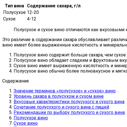
Тип вина
Содержание сахара, г/л
Полусухое
12-20
Сухое
4-12
Полусухое и сухое вино отличаются как вкусовыми к
Это различие в содержании сахара обуславливает различи
вино имеет более выраженные кислотность и минеральные
Полусухое вино содержит больше сахара, чем сухое.
Полусухое вино обладает сладким и фруктовым вку
Сухое вино имеет выраженную кислотность и минер
Полусухое вино обычно более полновкусное и мягко
Содержание
Значение терминов «полусухое» и «сухое» вино
Уровень сахара в полусухом и сухом вине
Вкусовые характеристики полусухого и сухого вина
Сочетание полусухого и сухого вина с пищей
Рекомендации по выбору полусухого и сухого вина
Полусухое вино
Сухое вино