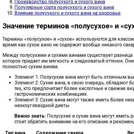
Производство полусухого и сухого вина
Популярные сорта полусухого и сухого вина
Влияние полусухого и сухого вина на здоровье
Значение терминов «полусухое» и «су
Термины «полусухое» и «сухое» используются для классиф
время как сухое вино не содержит вообще никакого сахар
Между полусухими и сухими винами существует разница в
которое придает им мягкость и сладковатый оттенок. Он
полностью сухим винам.
Элемент 1: Полусухие вина могут быть отличным вы
Элемент 2: Сухие вина, в свою очередь, обладают
тех, кто предпочитает более кислотные и свежие в
гастрономических комбинациях.
Элемент 3: Сухие вина могут также иметь более низ
низкоуглеводной диеты.
Важно знать:
Полусухие и сухие вина могут иметь 
стоит обратить внимание на его описание и рекоме
Тип вина
Содержание сахара
Вк