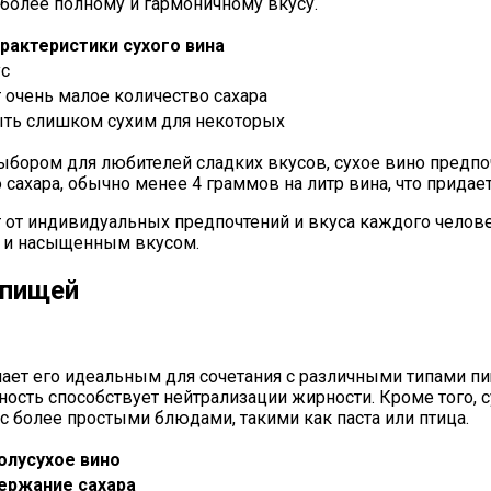
к более полному и гармоничному вкусу.
рактеристики сухого вина
ус
 очень малое количество сахара
ть слишком сухим для некоторых
бором для любителей сладких вкусов, сухое вино предпочт
ахара, обычно менее 4 граммов на литр вина, что придает
от индивидуальных предпочтений и вкуса каждого человек
им и насыщенным вкусом.
 пищей
елает его идеальным для сочетания с различными типами 
отность способствует нейтрализации жирности. Кроме того
с более простыми блюдами, такими как паста или птица.
олусухое вино
ержание сахара