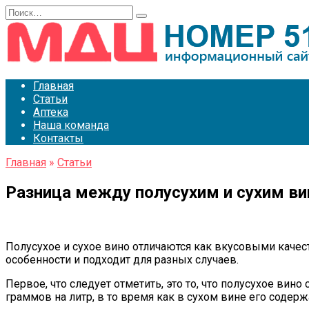
Перейти
Search
к
for:
содержанию
Главная
Статьи
Аптека
Наша команда
Контакты
Главная
»
Статьи
Разница между полусухим и сухим в
Полусухое и сухое вино отличаются как вкусовыми качест
особенности и подходит для разных случаев.
Первое, что следует отметить, это то, что полусухое вин
граммов на литр, в то время как в сухом вине его содер