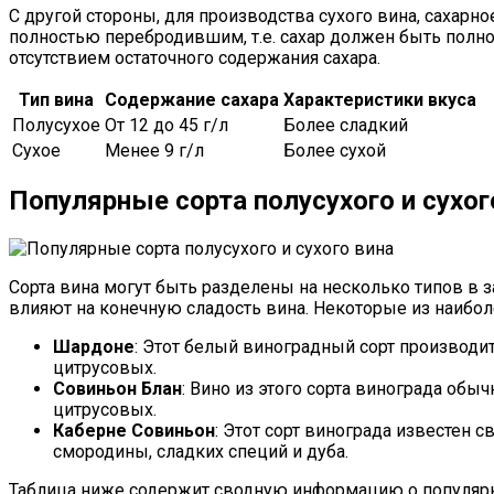
С другой стороны, для производства сухого вина, сахарн
полностью перебродившим, т.е. сахар должен быть полно
отсутствием остаточного содержания сахара.
Тип вина
Содержание сахара
Характеристики вкуса
Полусухое
От 12 до 45 г/л
Более сладкий
Сухое
Менее 9 г/л
Более сухой
Популярные сорта полусухого и сухог
Сорта вина могут быть разделены на несколько типов в за
влияют на конечную сладость вина. Некоторые из наибол
Шардоне
: Этот белый виноградный сорт производи
цитрусовых.
Совиньон Блан
: Вино из этого сорта винограда обы
цитрусовых.
Каберне Совиньон
: Этот сорт винограда известен
смородины, сладких специй и дуба.
Таблица ниже содержит сводную информацию о популярны