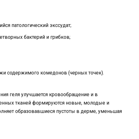
ийся патологический экссудат;
етворных бактерий и грибков;
жи содержимого комедонов (черных точек).
ния геля улучшается кровообращение и в
денных тканей формируются новые, молодые и
полняет образовавшиеся пустоты в дерме, уменьшая