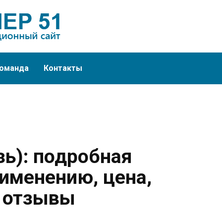
оманда
Контакты
зь): подробная
рименению, цена,
и отзывы