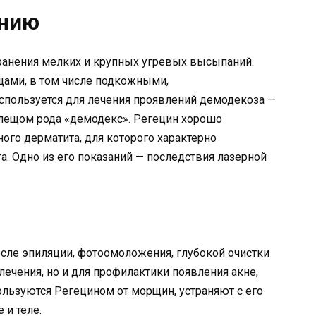
ению
транения мелких и крупных угревых высыпаний.
ами, в том числе подкожными,
спользуется для лечения проявлений демодекоза —
лещом рода «демодекс». Регецин хорошо
ого дерматита, для которого характерно
. Одно из его показаний — последствия лазерной
сле эпиляции, фотоомоложения, глубокой очистки
лечения, но и для профилактики появления акне,
ьзуются Регецином от морщин, устраняют с его
 и теле.