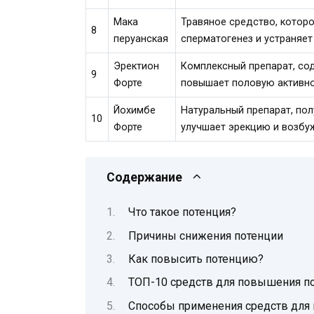
Мака
Травяное средство, котор
8
перуанская
сперматогенез и устраняет
Эректион
Комплексный препарат, со
9
Форте
повышает половую активно
Йохимбе
Натуральный препарат, пол
10
Форте
улучшает эрекцию и возбу
Содержание
Что такое потенция?
Причины снижения потенции
Как повысить потенцию?
ТОП-10 средств для повышения п
Способы применения средств для