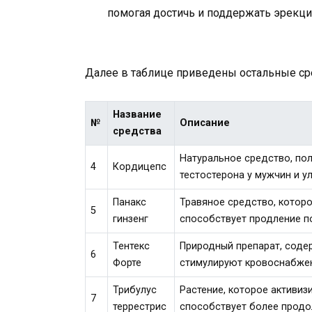
помогая достичь и поддержать эрекц
Далее в таблице приведены остальные сре
Название
№
Описание
средства
Натуральное средство, пол
4
Кордицепс
тестостерона у мужчин и у
Панакс
Травяное средство, котор
5
гинзенг
способствует продление п
Тентекс
Природный препарат, соде
6
Форте
стимулируют кровоснабжен
Трибулус
Растение, которое активиз
7
террестрис
способствует более продо