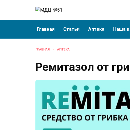
Перейти
к
содержанию
Главная
Статьи
Аптека
Наша к
ГЛАВНАЯ
»
АПТЕКА
Ремитазол от гр