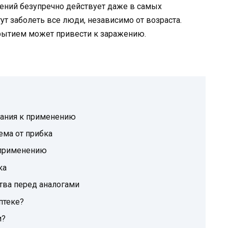
стений безупречно действует даже в самых
т заболеть все люди, независимо от возраста.
рытием может привести к заражению.
зания к применению
ема от прибка
 применению
ка
тва перед аналогами
птеке?
и?