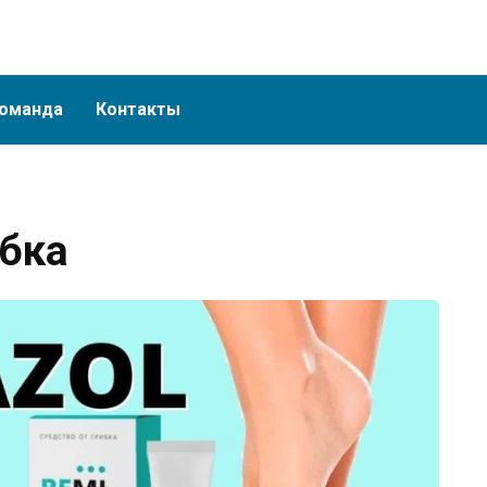
оманда
Контакты
ибка