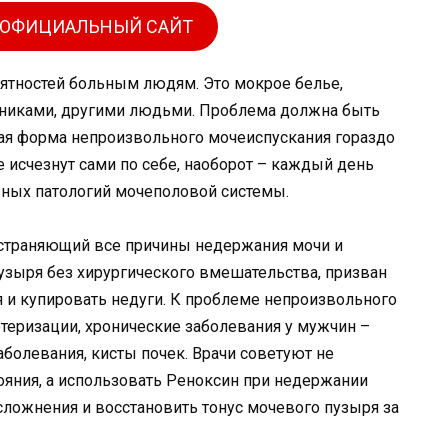
 ОФИЦИАЛЬНЫЙ САЙТ
ятностей больным людям. Это мокрое белье,
дниками, другими людьми. Проблема должна быть
ая форма непроизвольного мочеиспускания гораздо
 исчезнут сами по себе, наоборот – каждый день
зных патологий мочеполовой системы.
устраняющий все причины недержания мочи и
зыря без хирургического вмешательства, призван
 и купировать недуги. К проблеме непроизвольного
теризации, хронические заболевания у мужчин –
аболевания, кисты почек. Врачи советуют не
ояния, а использовать Реноксин при недержании
сложнения и восстановить тонус мочевого пузыря за