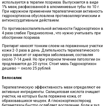
используется в терапии псориаза. Выпускается в виде
1% мази, расфасованной в алюминиевые тубы по 10 г.
При наружном применении терапевтическая активность
гидрокортизона обусловлена противоаллергическим и
антиэкссудативным действием.
По противовоспалительной активности Гидрокортизон в
4 раза слабее Преднизолона , что нужно учитывать при
обострении псориаза.
Препарат наносят тонким слоем на пораженные участки
кожи 2-3 раза в день. Длительность терапевтического
курса зависит от характера заболевания, составляя
около 7-14 дней. Но при упорном течении патологии он
продлевается до 20 суток. Стоит мазь Гидрокортизон
дешево — около 25 рублей.
Белосалик
Терапевтическую эффективность мази определяют ее
активные ингредиенты. Салициловая кислота очищает
участки, на которых была поражена кожа, от
образовавшихся чешуек. А глюкокортикостероид
бетаметазон быстро ослабляет воспаление, боли и зуд.