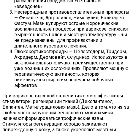
рассасывании сосудистых «сеточек» и
«звездочек».
Нестероидные противовоспалительные препараты
— Финалгель, Артрозилен, Нимесулид, Вольтарен,
Фастум. Мази купируют острые и хронические
воспалительные процессы при варикозе, снижают
выраженность болей и местную температуру. Они
не предназначены для профилактики и
длительного курсового лечения.
Глюкокортикостероиды — Целестодерм, Тридерм,
Акридерм, Дермовейт, Флуцинар. Используются в
исключительных случаях, преимущественно при
уже возникших осложнениях. Проявляют мощную
терапевтическую активность, которая
нивелируется широким перечнем побочных
эффектов.
При варикозе высокой степени тяжести эффективны
стимуляторы регенерации тканей (Декспантенол,
Бепантен, Метилурациловая мазь). Дело в том, что из-за
глобального нарушения венозной гемодинамики
начинают формироваться трофические язвы.
Стимуляторы регенерации хорошо заживляют
поврежденную кожу, а также укрепляют местный