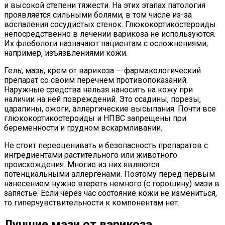
и высокой степени тяжести. На этих этапах патология
проявляется сильными болями, в том числе из-за
воспаления сосудистых стенок. Глюкокортикостероиды
непосредственно в лечении варикоза не используются.
Их флебологи назначают пациентам с осложнениями,
например, изъязвлениями кожи.
Гель, мазь, крем от варикоза — фармакологический
препарат со своим перечнем противопоказаний.
Наружные средства нельзя наносить на кожу при
наличии на ней повреждений. Это ссадины, порезы,
царапины, ожоги, аллергические высыпания. Почти все
глюкокортикостероиды и НПВС запрещены при
беременности и грудном вскармливании.
Не стоит переоценивать и безопасность препаратов с
ингредиентами растительного или животного
происхождения. Многие из них являются
потенциальными аллергенами. Поэтому перед первым
нанесением нужно втереть немного (с горошину) мази в
запястье. Если через час состояние кожи не измениться,
то гиперчувствительности к компонентам нет.
Лучшие мази от варикоза