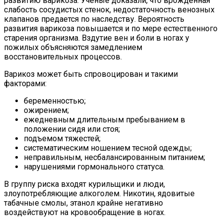
развитию варикоза. Ученые доказали, что врожденная
слабость сосудистых стенок, недостаточность венозных
клапанов предается по наследству. Вероятность
развития варикоза повышается и по мере естественного
старения организма. Вздутие вен и боли в ногах у
пожилых объясняются замедлением
восстановительных процессов.
Варикоз может быть спровоцирован и такими
факторами:
беременностью;
ожирением;
ежедневным длительным пребыванием в
положении сидя или стоя;
подъемом тяжестей;
систематическим ношением тесной одежды;
неправильным, несбалансированным питанием;
нарушениями гормонального статуса.
В группу риска входят курильщики и люди,
злоупотребляющие алкоголем. Никотин, ядовитые
табачные смолы, этанол крайне негативно
воздействуют на кровообращение в ногах.