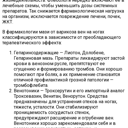
жизнедеятельность. Флебологи нередко включают ее в
лечебные схемы, чтобы уменьшить дозы системных
препаратов. Так снижается фармакологическая нагрузка
на организм, исключается повреждение печени, почек,
ЖКТ.
В фармакологии мази от варикоза вен на ногах
классифицируются в зависимости от преобладающего
терапевтического эффекта:
Гепаринсодержащие — Лиотон, Долобене,
Гепариновая мазь. Препараты ликвидируют застой
крови в венозном русле, препятствуют ее
сгущению и формированию тромбов. Они хорошо
помогают при болях, а их применение становится
отличной профилактикой грозной патологии —
тромбофлебита.
Венотоники — Троксерутин и его импортный аналог
Троксевазин, Венитан, Венорутон. Средства
предназначены для устранения отеков на ногах,
тяжести, усталости. Они стабилизируют
проницаемость сосудистых стенок,
предупреждают расширение и огрубение вен.
Венотоники хорошо зарекомендовали себя и в