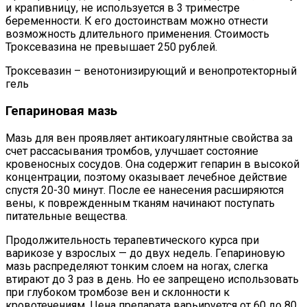
и крапивницу, не используется в 3 триместре
беременности. К его достоинствам можно отнести
возможность длительного применения. Стоимость
Троксевазина не превышает 250 рублей.
Троксевазин – венотонизирующий и венопротекторный
гель
Гепариновая мазь
Мазь для вен проявляет антикоагулянтные свойства за
счет рассасывания тромбов, улучшает состояние
кровеносных сосудов. Она содержит гепарин в высокой
концентрации, поэтому оказывает лечебное действие
спустя 20-30 минут. После ее нанесения расширяются
вены, к поврежденным тканям начинают поступать
питательные вещества.
Продолжительность терапевтического курса при
варикозе у взрослых — до двух недель. Гепариновую
мазь распределяют тонким слоем на ногах, слегка
втирают до 3 раз в день. Но ее запрещено использовать
при глубоком тромбозе вен и склонности к
кровотечениям. Цена препарата варьируется от 60 до 80