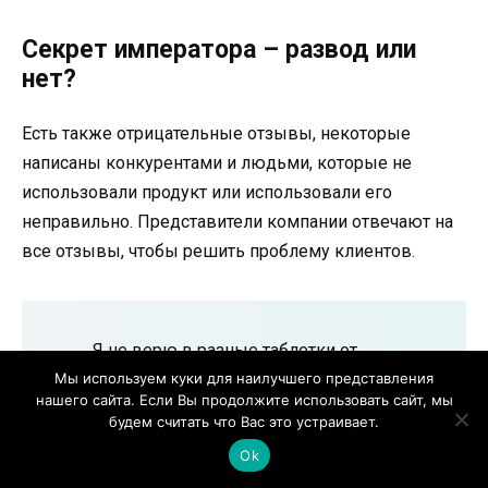
Секрет императора – развод или
нет?
Есть также отрицательные отзывы, некоторые
написаны конкурентами и людьми, которые не
использовали продукт или использовали его
неправильно. Представители компании отвечают на
все отзывы, чтобы решить проблему клиентов.
Я не верю в разные таблетки от
импотенции. Это синтетические вещества,
Мы используем куки для наилучшего представления
нашего сайта. Если Вы продолжите использовать сайт, мы
которые приводят к серьезным
будем считать что Вас это устраивает.
проблемам с внутренними органами. Мое
Ok
сердце все еще сильно билось после