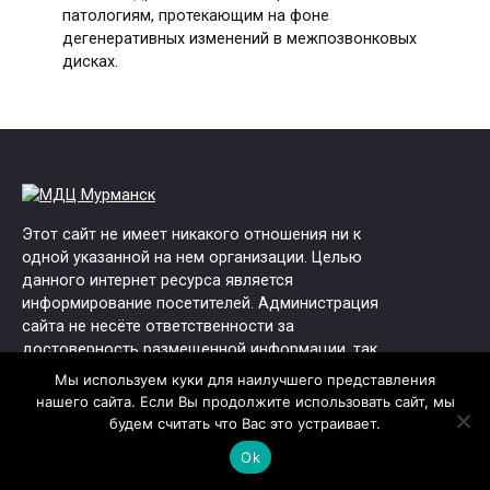
патологиям, протекающим на фоне
дегенеративных изменений в межпозвонковых
дисках.
Этот сайт не имеет никакого отношения ни к
одной указанной на нем организации. Целью
данного интернет ресурса является
информирование посетителей. Администрация
сайта не несёте ответственности за
достоверность размещенной информации, так
как вся информация взята с открытых
Мы используем куки для наилучшего представления
источников и может со временем устаревать.
нашего сайта. Если Вы продолжите использовать сайт, мы
будем считать что Вас это устраивает.
Юридические данные:
Ok
ОГРН: 1125321003004
ИНН: 5321154555