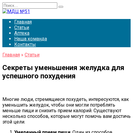
Перейти
Search
к
for:
содержанию
Главная
Статьи
Аптека
Наша команда
Контакты
Главная
»
Статьи
Секреты уменьшения желудка для
успешного похудения
Многие люди, стремящиеся похудеть, интересуются, как
уменьшить желудок, чтобы они могли потреблять
меньше пищи и снизить прием калорий. Существуют
несколько способов, которые могут помочь вам достичь
этой цели.
Умеренный прием пищи
. Один из способов