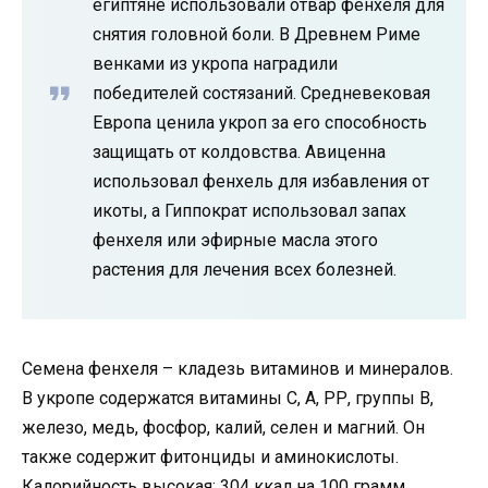
египтяне использовали отвар фенхеля для
снятия головной боли. В Древнем Риме
венками из укропа наградили
победителей состязаний. Средневековая
Европа ценила укроп за его способность
защищать от колдовства. Авиценна
использовал фенхель для избавления от
икоты, а Гиппократ использовал запах
фенхеля или эфирные масла этого
растения для лечения всех болезней.
Семена фенхеля – кладезь витаминов и минералов.
В укропе содержатся витамины С, А, РР, группы В,
железо, медь, фосфор, калий, селен и магний. Он
также содержит фитонциды и аминокислоты.
Калорийность высокая: 304 ккал на 100 грамм