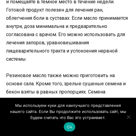
и помещайте в темное место в течение недели.
Готовой продукт полезен для лечения ран,
облегчения боли в суставах. Если масло принимается
внутри, доза минимальна и предварительно
согласована с врачом. Его можно использовать для
лечения запоров, уравновешивания
пищеварительного тракта и успокоения нервной
системы.
Резиновое масло также можно приготовить на
основе сала. Кроме того, зрелые сушеные семена и
бекон взяты в равных пропорциях. Семена
измельчаются в порошок, смешивают с салом,
Мы используем куки для наилучшего представления
полученная линия используется для внешнего
нашего сайта. Если Вы продолжите использовать сайт, мы
лечения остеохондроза, артрита — артрита и любви.
будем считать что Вас это устраивает.
Перезагрузить масло является хорошим
Ok
антиспазмоливым и обладает антибактериальными