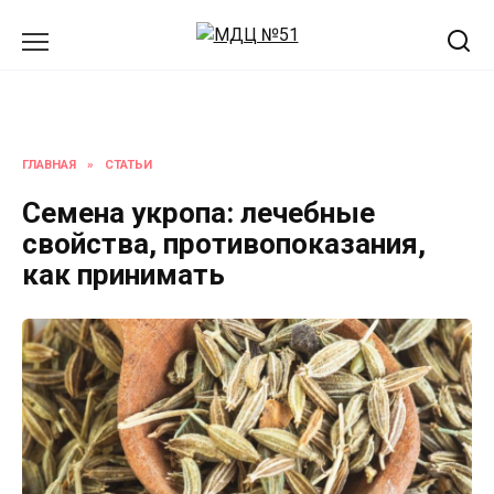
Перейти
к
содержанию
ГЛАВНАЯ
»
СТАТЬИ
Семена укропа: лечебные
свойства, противопоказания,
как принимать