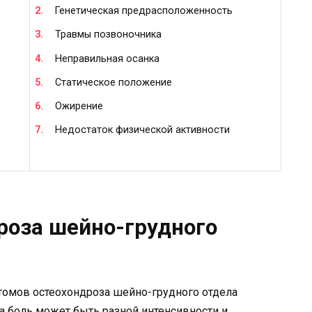
Генетическая предрасположенность
Травмы позвоночника
Неправильная осанка
Статическое положение
Ожирение
Недостаток физической активности
роза шейно-грудного
томов остеохондроза шейно-грудного отдела
та боль может быть разной интенсивности и