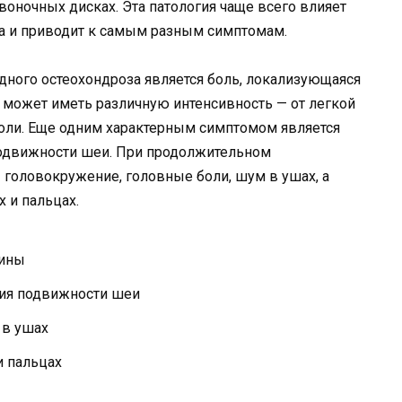
ночных дисках. Эта патология чаще всего влияет
а и приводит к самым разным симптомам.
ного остеохондроза является боль, локализующаяся
ь может иметь различную интенсивность — от легкой
оли. Еще одним характерным симптомом является
подвижности шеи. При продолжительном
головокружение, головные боли, шум в ушах, а
 и пальцах.
пины
ния подвижности шеи
 в ушах
и пальцах