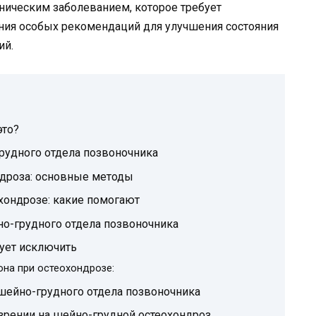
ническим заболеванием, которое требует
ния особых рекомендаций для улучшения состояния
ий.
это?
рудного отдела позвоночника
ндроза: основные методы
хондрозе: какие помогают
о-грудного отдела позвоночника
дует исключить
она при остеохондрозе:
шейно-грудного отдела позвоночника
озрении на шейно-грудной остеохондроз