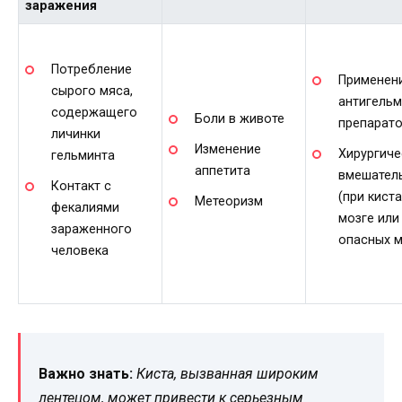
заражения
Потребление
Применен
сырого мяса,
антигель
содержащего
Боли в животе
препарат
личинки
Изменение
Хирургиче
гельминта
аппетита
вмешател
Контакт с
(при киста
Метеоризм
фекалиями
мозге или
зараженного
опасных м
человека
Важно знать:
Киста, вызванная широким
лентецом, может привести к серьезным