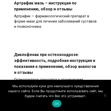
Артрафик мазь – инструкция по
применению, обзор и отзывы
Артрафик — фармакологический препарат в
форме мази для лечения заболеваний суставов
и позвоночника.
Диклофенак при остеохондрозе:
эффективность, подробная инструкция и
показания к применению, обзор аналогов
и отзывы
Остеохондроз относится к хроническим
патологиям, протекающим на фоне
Мы используем куки для наилучшего представления
дегенеративных изменений в межпозвонковых
нашего сайта. Если Вы продолжите использовать сайт, мы
дисках.
будем считать что Вас это устраивает.
Ok