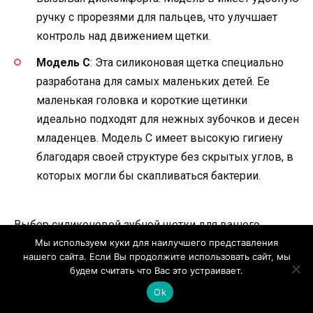
ручку с прорезями для пальцев, что улучшает
контроль над движением щетки.
Модель C
: Эта силиконовая щетка специально
разработана для самых маленьких детей. Ее
маленькая головка и короткие щетинки
идеально подходят для нежных зубочков и десен
младенцев. Модель C имеет высокую гигиену
благодаря своей структуре без скрытых углов, в
которых могли бы скапливаться бактерии.
Выбор силиконовой зубной щетки для вашего
Мы используем куки для наилучшего представления
ребенка — это дело индивидуальное. Разные модели
нашего сайта. Если Вы продолжите использовать сайт, мы
предлагают разные функции и удобства, но в любом
будем считать что Вас это устраивает.
случае, важно обратить внимание на качество
Ok
материалов и соответствие щетки возрастным