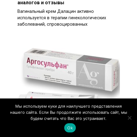
аналогов и отзывы
Вагинальный крем Далацин активно
используется в терапии гинекологических
заболеваний, спровоцированных
Мы используем куки для наилучшего представления
нашего сайта. Если Вы продолжите использовать сайт, мы
будем считать что Вас это устраивает.
Мазь Аргосульфан – инструкция по
применению и отзывы
Ok
Неглубокие раны и порезы – неизменные