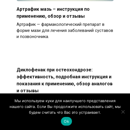
Артрафик мазь – инструкция по
применению, обзор и отзывы
Артрафик — фармакологический препарат в
форме мази для лечения заболеваний суставов
и позвоночника.
Диклофенак при остеохондрозе:
эффективность, подробная инструкция и
показания к применению, обзор аналогов
и отзывы
Остеохондроз относится к хроническим
Мы используем куки для наилучшего представления
патологиям, протекающим на фоне
нашего сайта. Если Вы продолжите использовать сайт, мы
дегенеративных изменений в межпозвонковых
будем считать что Вас это устраивает.
дисках.
Ok