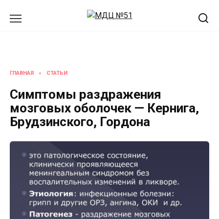
Перейти
к
содержанию
ГЛАВНАЯ
»
СТАТЬИ
Симптомы раздражения
мозговых оболочек — Кернига,
Брудзинского, Гордона