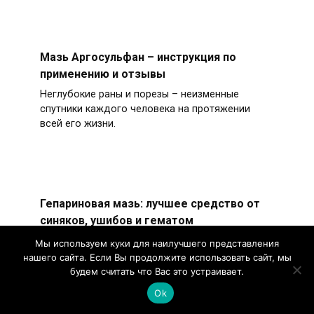
Мазь Аргосульфан – инструкция по
применению и отзывы
Неглубокие раны и порезы – неизменные
спутники каждого человека на протяжении
всей его жизни.
Гепариновая мазь: лучшее средство от
синяков, ушибов и гематом
Механические травмы сложно себе
Мы используем куки для наилучшего представления
представить без синяков. В холодную пору
нашего сайта. Если Вы продолжите использовать сайт, мы
гематомы доставляют минимум
будем считать что Вас это устраивает.
Ok