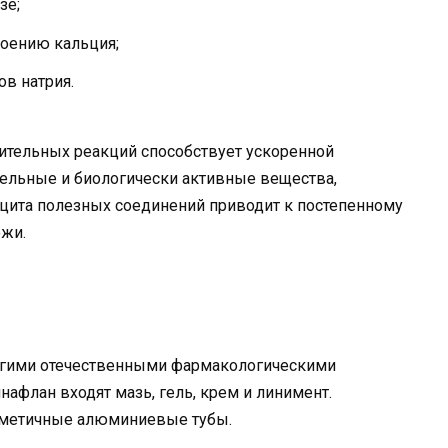
зе;
воению кальция;
ов натрия.
тельных реакций способствует ускоренной
ательные и биологически активные вещества,
цита полезных соединений приводит к постепенному
ожи.
огими отечественными фармакологическими
афлан входят мазь, гель, крем и линимент.
ерметичные алюминиевые тубы.