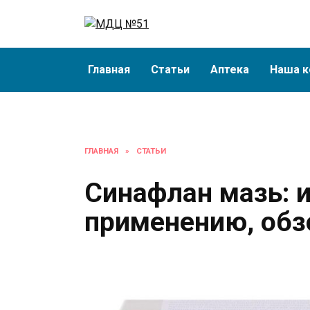
Перейти
к
содержанию
Главная
Статьи
Аптека
Наша к
ГЛАВНАЯ
»
СТАТЬИ
Синафлан мазь: 
применению, обз