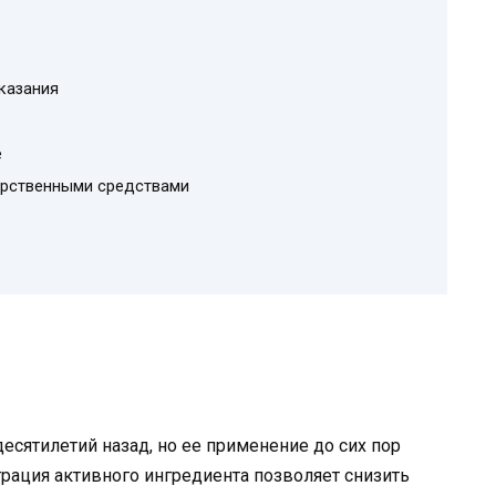
казания
е
арственными средствами
есятилетий назад, но ее применение до сих пор
трация активного ингредиента позволяет снизить