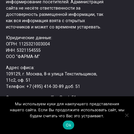
информирование посетителей. Администрация
сайта не несёте ответственности за
достоверность размещенной информации, так
как вся информация взята с открытых
источников и может со временем устаревать.
Юридические данные:
ОГРН: 1125321003004
ИНН: 5321154555
ООО "ФАРМА-М"
Адрес офиса:
109129, г. Москва, ​8-я улица Текстильщиков,
11с2, оф. 51
Tелефон: +7 (495) 414-30-89 доб. 51
Электронная почта: office@mdc51.ru
Мы используем куки для наилучшего представления
Перед оказанием медицинской услуги врач
нашего сайта. Если Вы продолжите использовать сайт, мы
устанавливает отсутствие противопоказаний.
будем считать что Вас это устраивает.
Политика конфиденциальности
Ok