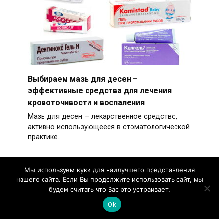
Выбираем мазь для десен –
эффективные средства для лечения
кровоточивости и воспаления
Мазь для десен — лекарственное средство,
активно использующееся в стоматологической
практике.
Мы используем куки для наилучшего представления
нашего сайта. Если Вы продолжите использовать сайт, мы
будем считать что Вас это устраивает.
Серная мазь от лишая: эффективность
лечения, подробная инструкция по
Ok
применению, обзор аналогов и отзывы