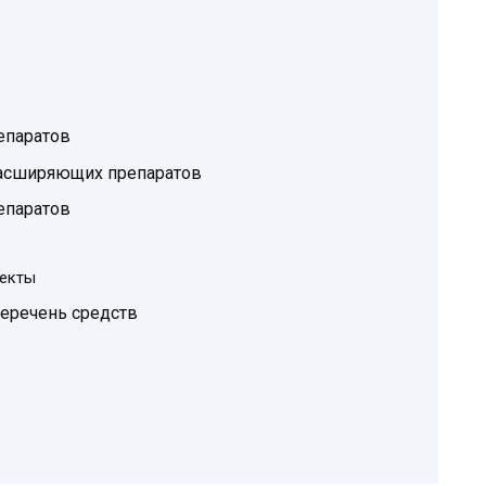
епаратов
асширяющих препаратов
епаратов
екты
перечень средств