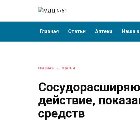
Перейти
к
содержанию
Главная
Статьи
Аптека
Наша к
ГЛАВНАЯ
»
СТАТЬИ
Сосудорасширяю
действие, показа
средств