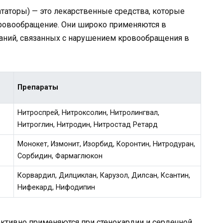
аторы) — это лекарственные средства, которые
ровообращение. Они широко применяются в
аний, связанных с нарушением кровообращения в
Препараты
Нитроспрей, Нитроксолин, Нитролингвал,
Нитроглин, Нитродин, Нитростад Ретард
Монокет, Измонит, Изорбид, Коронтин, Нитродуран,
Сорбидин, Фармаглюкон
Корвардил, Дилциклан, Карузол, Дилсан, Ксантин,
Нифекард, Нифодипин
тивно применяются при стенокардии и сердечной