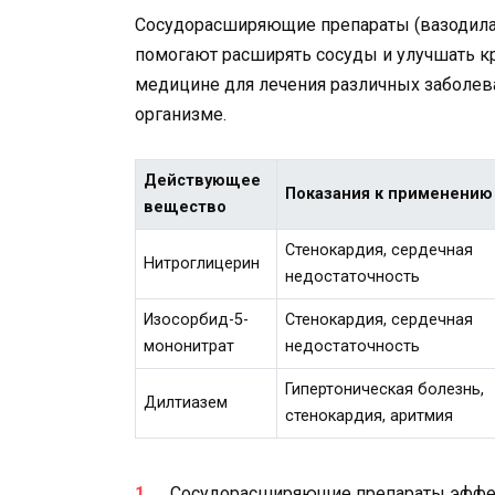
Сосудорасширяющие препараты (вазодилат
помогают расширять сосуды и улучшать к
медицине для лечения различных заболев
организме.
Действующее
Показания к применению
вещество
Стенокардия, сердечная
Нитроглицерин
недостаточность
Изосорбид-5-
Стенокардия, сердечная
мононитрат
недостаточность
Гипертоническая болезнь,
Дилтиазем
стенокардия, аритмия
Сосудорасширяющие препараты эффек