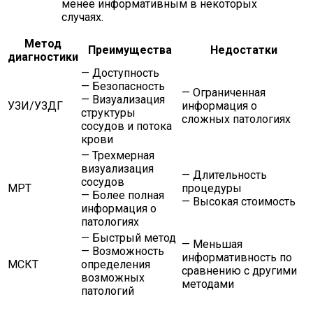
менее информативным в некоторых
случаях.
Метод
Преимущества
Недостатки
диагностики
— Доступность
— Безопасность
— Ограниченная
— Визуализация
УЗИ/УЗДГ
информация о
структуры
сложных патологиях
сосудов и потока
крови
— Трехмерная
визуализация
— Длительность
сосудов
МРТ
процедуры
— Более полная
— Высокая стоимость
информация о
патологиях
— Быстрый метод
— Меньшая
— Возможность
информативность по
МСКТ
определения
сравнению с другими
возможных
методами
патологий