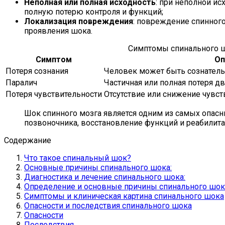
Неполная или полная исходность
: при неполной ис
полную потерю контроля и функций;
Локализация повреждения
: повреждение спинного
проявления шока.
Симптомы спинального 
Симптом
Оп
Потеря сознания
Человек может быть сознате
Паралич
Частичная или полная потеря д
Потеря чувствительности
Отсутствие или снижение чувс
Шок спинного мозга является одним из самых опас
позвоночника, восстановление функций и реабилит
Содержание
Что такое спинальный шок?
Основные причины спинального шока:
Диагностика и лечение спинального шока:
Определение и основные причины спинального шок
Симптомы и клиническая картина спинального шока
Опасности и последствия спинального шока
Опасности
Последствия