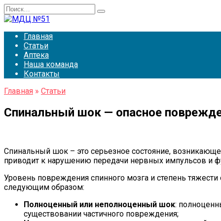
Перейти
Search
к
for:
содержанию
Главная
Статьи
Аптека
Наша команда
Контакты
Главная
»
Статьи
Спинальный шок — опасное поврежде
Спинальный шок – это серьезное состояние, возникающее
приводит к нарушению передачи нервных импульсов и ф
Уровень повреждения спинного мозга и степень тяжести
следующим образом:
Полноценный или неполноценный шок
: полноценн
существовании частичного повреждения;