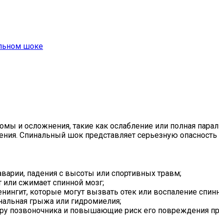
альном шоке
ы и осложнения, такие как ослабление или полная парали
ления. Спинальный шок представляет серьезную опасност
варии, падения с высоты или спортивных травм;
т или сжимает спинной мозг;
нингит, которые могут вызвать отек или воспаление спинн
нальная грыжа или гидромиелия;
уру позвоночника и повышающие риск его повреждения пр