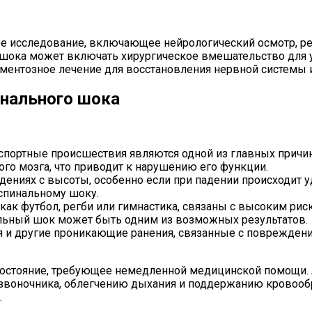
ое исследование, включающее нейрологический осмотр, р
шока может включать хирургическое вмешательство для у
ментозное лечение для восстановления нервной системы 
инального шока
ортные происшествия являются одной из главных причин 
го мозга, что приводит к нарушению его функции.
ениях с высоты, особенно если при падении происходит у
 спинальному шоку.
как футбол, регби или гимнастика, связаны с высоким ри
альный шок может быть одним из возможных результатов.
и другие проникающие ранения, связанные с повреждение
 состояние, требующее немедленной медицинской помощи.
звоночника, облегчению дыхания и поддержанию кровооб
.