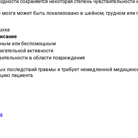
ходности сохраняется некоторая степень чувствительности 
 мозга может быть локализовано в шейном, грудном или п
шока
исание
льным или беспомощным
вигательной активности
твительности в области повреждения
ных последствий травмы и требует немедленной медицин
ацию пациента.
а