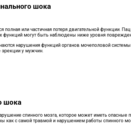
инального шока
 полная или частичная потеря двигательной функции. Пац
их функций могут быть наблюдены ниже уровня поврежден
ечаются нарушения функций органов мочеполовой системы
е эрекции у мужчин.
о шока
арушение спинного мозга, которое может иметь опасные п
ы как с самой травмой и нарушением работы спинного мозг