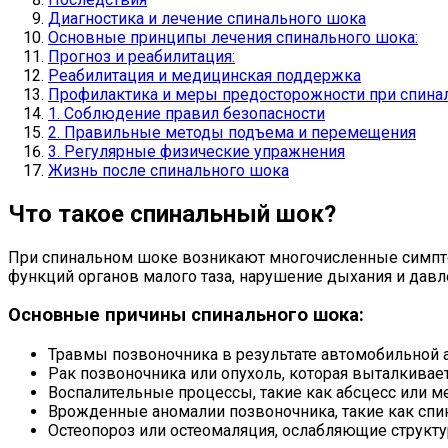
Диагностика и лечение спинального шока
Основные принципы лечения спинального шока:
Прогноз и реабилитация:
Реабилитация и медицинская поддержка
Профилактика и меры предосторожности при спин
1. Соблюдение правил безопасности
2. Правильные методы подъема и перемещения
3. Регулярные физические упражнения
Жизнь после спинального шока
Что такое спинальный шок?
При спинальном шоке возникают многочисленные симптом
функций органов малого таза, нарушение дыхания и дав
Основные причины спинального шока:
Травмы позвоночника в результате автомобильной а
Рак позвоночника или опухоль, которая выталкивае
Воспалительные процессы, такие как абсцесс или ме
Врожденные аномалии позвоночника, такие как спи
Остеопороз или остеомаляция, ослабляющие структ