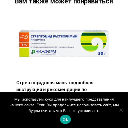
Вам также может понравиться
Стрептоцидовая мазь: подробная
инструкция и рекомендации по
применению, для чего используется,
Мы используем куки для наилучшего представления
обзор аналогов и отзывы
нашего сайта. Если Вы продолжите использовать сайт, мы
будем считать что Вас это устраивает.
Стрептоцидовая мазь — лекарственное
средство, активно использующееся в
Ok
дерматологической практике.