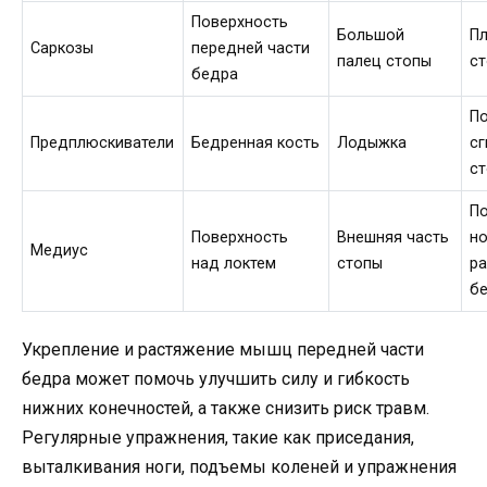
Поверхность
Большой
П
Саркозы
передней части
палец стопы
с
бедра
П
Предплюскиватели
Бедренная кость
Лодыжка
с
ст
П
Поверхность
Внешняя часть
но
Медиус
над локтем
стопы
ра
б
Укрепление и растяжение мышц передней части
бедра может помочь улучшить силу и гибкость
нижних конечностей, а также снизить риск травм.
Регулярные упражнения, такие как приседания,
выталкивания ноги, подъемы коленей и упражнения