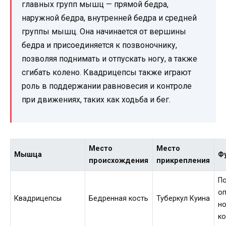
главных групп мышц — прямой бедра,
наружной бедра, внутренней бедра и средней
группы мышц. Она начинается от вершины
бедра и присоединяется к позвоночнику,
позволяя поднимать и отпускать ногу, а также
сгибать колено. Квадрицепсы также играют
роль в поддержании равновесия и контроле
при движениях, таких как ходьба и бег.
Место
Место
Мышца
Ф
происхождения
прикрепления
П
о
Квадрицепсы
Бедренная кость
Туберкул Куина
но
к