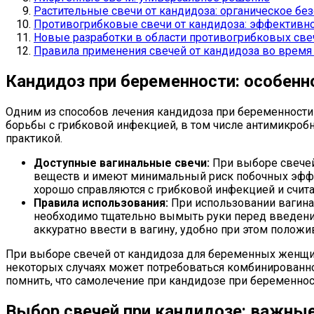
Растительные свечи от кандидоза: органическое бе
Противогрибковые свечи от кандидоза: эффективно
Новые разработки в области противогрибковых све
Правила применения свечей от кандидоза во время
Кандидоз при беременности: особенн
Одним из способов лечения кандидоза при беременности
борьбы с грибковой инфекцией, в том числе антимикро
практикой.
Доступные вагинальные свечи:
При выборе свечей
веществ и имеют минимальный риск побочных эффек
хорошо справляются с грибковой инфекцией и счит
Правила использования:
При использовании вагина
необходимо тщательно вымыть руки перед введение
аккуратно ввести в вагину, удобно при этом полож
При выборе свечей от кандидоза для беременных женщин
некоторых случаях может потребоваться комбинированно
помнить, что самолечение при кандидозе при беременнос
Выбор свечей при кандидозе: важн