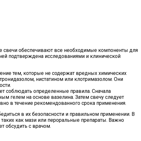
ые свечи обеспечивают все необходимые компоненты для
чей подтверждена исследованиями и клинической
ение тем, которые не содержат вредных химических
тронидазолом, нистатином или клотримазолом. Они
ости.
т соблюдать определенные правила. Сначала
ым гелем на основе вазелина. Затем свечу следует
евно в течение рекомендованного срока применения.
едиться в их безопасности и правильном применении. В
 таких как мази или пероральные препараты. Важно
т обсудить с врачом.