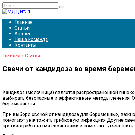
Перейти
Search
к
for:
содержанию
Главная
Статьи
Аптека
Наша команда
Контакты
Главная
»
Статьи
Свечи от кандидоза во время берем
Кандидоз (молочница) является распространенной гинек
выбирать безопасные и эффективные методы лечения. Од
беременности.
При выборе свечей от кандидоза для беременных, важно
помогают уничтожить грибковую инфекцию. Другие свечи
противогрибковыми свойствами и помогают уменьшить в