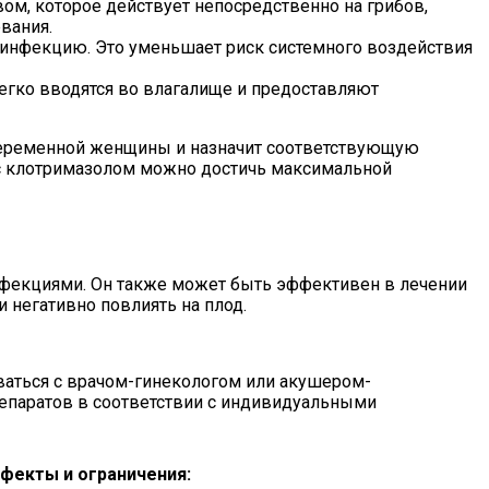
м, которое действует непосредственно на грибов,
вания.
а инфекцию. Это уменьшает риск системного воздействия
егко вводятся во влагалище и предоставляют
е беременной женщины и назначит соответствующую
 с клотримазолом можно достичь максимальной
нфекциями. Он также может быть эффективен в лечении
 негативно повлиять на плод.
ваться с врачом-гинекологом или акушером-
репаратов в соответствии с индивидуальными
фекты и ограничения: