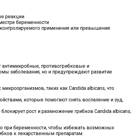
ые реакции
местре беременности
неконтролируемого применения или превышения
ют антимикробные, противогрибковые и
томы заболевания, но и предупреждают развитие
кроорганизмов, таких как Candida albicans, что
ойствами, которые помогают снять воспаление и зуд,
локирует рост и размножение грибков Candida albicans,
но при беременности, чтобы избежать возможных
ибков к лекарственным препаратам.