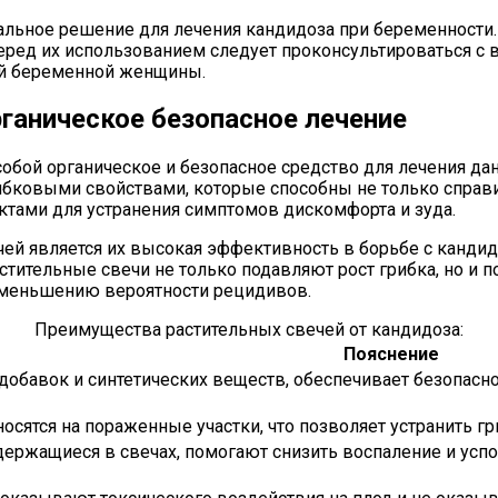
альное решение для лечения кандидоза при беременности.
ред их использованием следует проконсультироваться с в
й беременной женщины.
рганическое безопасное лечение
обой органическое и безопасное средство для лечения да
ибковыми свойствами, которые способны не только справить
ами для устранения симптомов дискомфорта и зуда.
ей является их высокая эффективность в борьбе с канди
астительные свечи не только подавляют рост грибка, но и
 уменьшению вероятности рецидивов.
Преимущества растительных свечей от кандидоза:
Пояснение
 добавок и синтетических веществ, обеспечивает безопас
носятся на пораженные участки, что позволяет устранить
одержащиеся в свечах, помогают снизить воспаление и ус