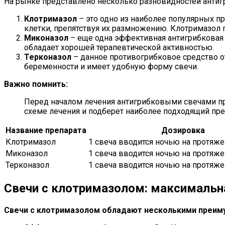
На рынке представлено несколько разновидностей антиг
Клотримазол
– это одно из наиболее популярных 
клетки, препятствуя их размножению. Клотримазол 
Миконазол
– еще одна эффективная антигрибковая 
обладает хорошей терапевтической активностью.
Терконазол
– данное противогрибковое средство от
беременности и имеет удобную форму свечи.
Важно помнить:
Перед началом лечения антигрибковыми свечами пр
схеме лечения и подберет наиболее подходящий пре
Название препарата
Дозировка
Клотримазол
1 свеча вводится ночью на протяже
Миконазол
1 свеча вводится ночью на протяже
Терконазол
1 свеча вводится ночью на протяже
Свечи с клотримазолом: максимальн
Свечи с клотримазолом обладают несколькими преим