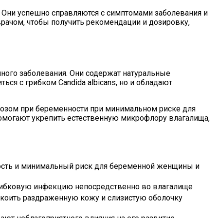
 Они успешно справляются с симптомами заболевания и
рачом, чтобы получить рекомендации и дозировку,
нного заболевания. Они содержат натуральные
ся с грибком Candida albicans, но и обладают
дозом при беременности при минимальном риске для
 помогают укрепить естественную микрофлору влагалища,
ность и минимальный риск для беременной женщины и
 грибковую инфекцию непосредственно во влагалище
покоить раздраженную кожу и слизистую оболочку