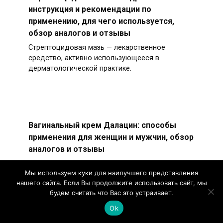
инструкция и рекомендации по
применению, для чего используется,
обзор аналогов и отзывы
Стрептоцидовая мазь — лекарственное
средство, активно использующееся в
дерматологической практике.
Вагинальный крем Далацин: способы
применения для женщин и мужчин, обзор
аналогов и отзывы
Вагинальный крем Далацин активно
Мы используем куки для наилучшего представления
используется в терапии гинекологических
нашего сайта. Если Вы продолжите использовать сайт, мы
заболеваний, спровоцированных
будем считать что Вас это устраивает.
Ok