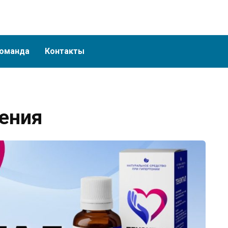
оманда
Контакты
ления