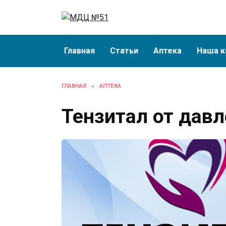
Перейти
к
содержанию
Главная
Статьи
Аптека
Наша к
ГЛАВНАЯ
»
АПТЕКА
Тензитал от дав