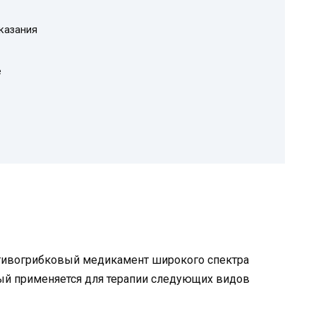
казания
е
отивогрибковый медикамент широкого спектра
рый применяется для терапии следующих видов