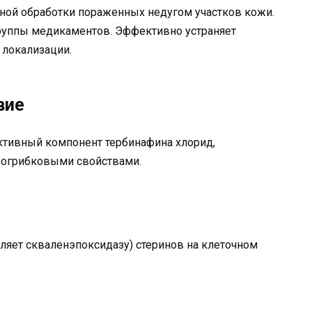
жной обработки пораженных недугом участков кожи.
руппы медикаментов. Эффективно устраняет
 локализации.
вие
ктивный компонент тербинафина хлорид,
огрибковыми свойствами.
вляет скваленэпоксидазу) стеринов на клеточном