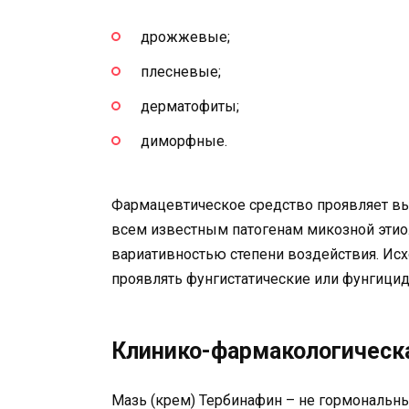
дрожжевые;
плесневые;
дерматофиты;
диморфные.
Фармацевтическое средство проявляет в
всем известным патогенам микозной этио
вариативностью степени воздействия. Ис
проявлять фунгистатические или фунгицид
Клинико-фармакологическа
Мазь (крем) Тербинафин – не гормональны