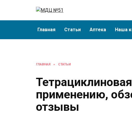
Перейти
к
содержанию
Главная
Статьи
Аптека
Наша к
ГЛАВНАЯ
»
СТАТЬИ
Тетрациклиновая
применению, обз
отзывы