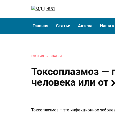
Перейти
к
содержанию
Главная
Статьи
Аптека
Наша к
ГЛАВНАЯ
»
СТАТЬИ
Токсоплазмоз — п
человека или от
Токсоплазмоз – это инфекционное забол