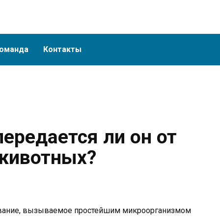
оманда
Контакты
ередается ли он от
 животных?
евание, вызываемое простейшим микроорганизмом