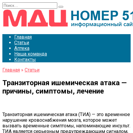
Перейти
Search
к
for:
содержанию
Главная
Статьи
Аптека
Наша команда
Контакты
Главная
»
Статьи
Транзиторная ишемическая атака —
причины, симптомы, лечение
Транзиторная ишемическая атака (ТИА) — это временное
нарушение кровоснабжения мозга, которое может
вызвать временные симптомы, напоминающие инсульт.
ТИА является серьезным предупреждающим сигналом,