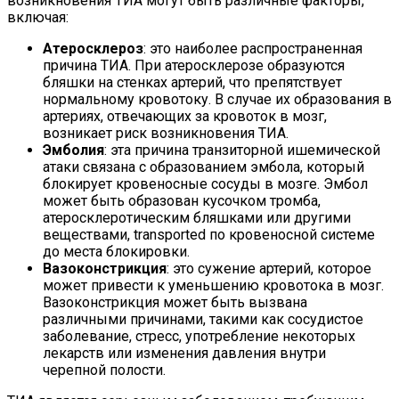
возникновения ТИА могут быть различные факторы,
включая:
Атеросклероз
: это наиболее распространенная
причина ТИА. При атеросклерозе образуются
бляшки на стенках артерий, что препятствует
нормальному кровотоку. В случае их образования в
артериях, отвечающих за кровоток в мозг,
возникает риск возникновения ТИА.
Эмболия
: эта причина транзиторной ишемической
атаки связана с образованием эмбола, который
блокирует кровеносные сосуды в мозге. Эмбол
может быть образован кусочком тромба,
атеросклеротическим бляшками или другими
веществами, transported по кровеносной системе
до места блокировки.
Вазоконстрикция
: это сужение артерий, которое
может привести к уменьшению кровотока в мозг.
Вазоконстрикция может быть вызвана
различными причинами, такими как сосудистое
заболевание, стресс, употребление некоторых
лекарств или изменения давления внутри
черепной полости.