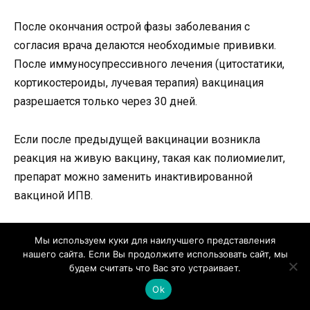
После окончания острой фазы заболевания с
согласия врача делаются необходимые прививки.
После иммуносупрессивного лечения (цитостатики,
кортикостероиды, лучевая терапия) вакцинация
разрешается только через 30 дней.
Если после предыдущей вакцинации возникла
реакция на живую вакцину, такая как полиомиелит,
препарат можно заменить инактивированной
вакциной ИПВ.
Мы используем куки для наилучшего представления
нашего сайта. Если Вы продолжите использовать сайт, мы
В настоящее время педиатры пытаются
будем считать что Вас это устраивает.
использовать инактивированные
Ok
вакцины, чтобы максимально защитить