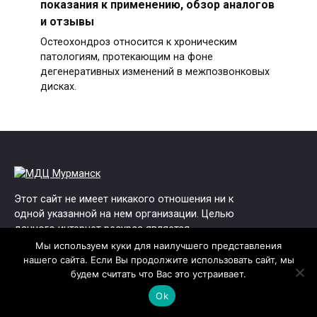
показания к применению, обзор аналогов
и отзывы
Остеохондроз относится к хроническим
патологиям, протекающим на фоне
дегенеративных изменений в межпозвонковых
дисках.
Этот сайт не имеет никакого отношения ни к
одной указанной на нем организации. Целью
данного интернет ресурса является
информирование посетителей. Администрация
Мы используем куки для наилучшего представления
сайта не несёте ответственности за
нашего сайта. Если Вы продолжите использовать сайт, мы
достоверность размещенной информации, так
будем считать что Вас это устраивает.
как вся информация взята с открытых
Ok
источников и может со временем устаревать.