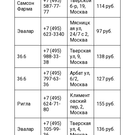
+7 (495)
Тверской
Самсон
587-77-
б-р, 19,
114 руб.
Фарма
77
Москва
Мясницк
+7 (495)
ая ул,
Эвалар
97 руб.
623-3340
24/7 с 2,
Москва
+7 (495)
Тверская
36.6
988-33-
ул, 9,
138 руб.
38
Москва
+7 (495)
Арбат ул,
36.6
797-63-
6/2,
127 руб.
36
Москва
Климент
+7 (495)
овский
Ригла
624-71-
155 руб.
пер, 2,
80
Москва
+7 (495)
Тверская
Эвалар
105-99-
ул, 4,
136 руб.
36
Москва