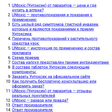
UNtoxic (Унтоксик) от паразитов — цена и где
купить в аптеке?
UNtoxic — противопоказания и показания к
применению
Есть целый ряд симптомов глистной инвазии,
которые и являются показаниями к приему
Унтоксика:
Перечень противопоказаний у растительного
средства узок:
UNtoxic — инструкция по применению и состав
препарата
Схема приема:
Состав капсул представлен такими ингредиентами:
В составе таблеток Унтоксик следующие
компоненты:
Заказать Унтоксик на официальном сайте
Как получить бесплатную консультацию или
оформить заказ?
UNtoxic (Унтоксик) от паразитов — отзывы
реальных покупателей
UNtoxic — развод или правда?
Ответ производителя:
Ответ производителя: