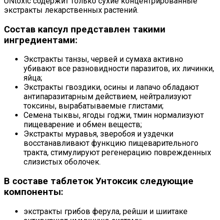
UNtoxic содержит только сухие концентрированные
экстракты лекарственных растений.
Состав капсул представлен такими
ингредиентами:
Экстракты танзы, червей и сумаха активно
убивают все разновидности паразитов, их личинки,
яйца;
Экстракты гвоздики, осины и лапачо обладают
антипаразитарным действием, нейтрализуют
токсины, вырабатываемые глистами;
Семена тыквы, ягоды годжи, тмин нормализуют
пищеварение и обмен веществ;
Экстракты муравья, зверобоя и уздечки
восстанавливают функцию пищеварительного
тракта, стимулируют регенерацию поврежденных
слизистых оболочек.
В составе таблеток Унтоксик следующие
компоненты:
экстракты грибов ферула, рейши и шиитаке