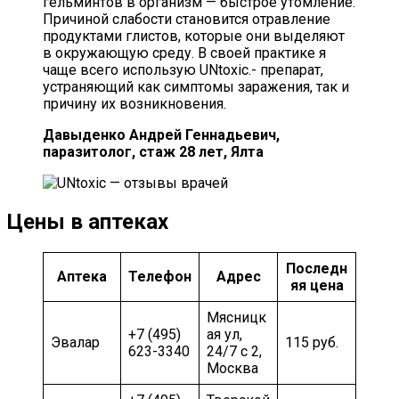
гельминтов в организм — быстрое утомление.
Причиной слабости становится отравление
продуктами глистов, которые они выделяют
в окружающую среду. В своей практике я
чаще всего использую UNtoxic.- препарат,
устраняющий как симптомы заражения, так и
причину их возникновения.
Давыденко Андрей Геннадьевич,
паразитолог, стаж 28 лет, Ялта
Цены в аптеках
Последн
Аптека
Телефон
Адрес
яя цена
Мясницк
+7 (495)
ая ул,
Эвалар
115 руб.
623-3340
24/7 с 2,
Москва