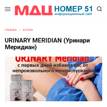
Перейти
к
содержанию
ГЛАВНАЯ
»
АПТЕКА
URINARY MERIDIAN (Уринари
Меридиан)